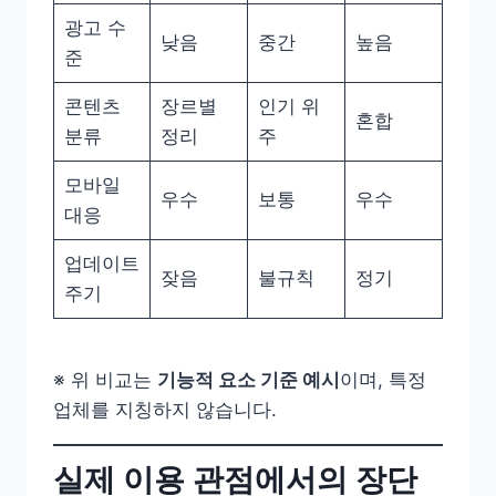
광고 수
낮음
중간
높음
준
콘텐츠
장르별
인기 위
혼합
분류
정리
주
모바일
우수
보통
우수
대응
업데이트
잦음
불규칙
정기
주기
※ 위 비교는
기능적 요소 기준 예시
이며, 특정
업체를 지칭하지 않습니다.
실제 이용 관점에서의 장단